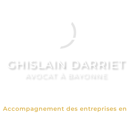
GHISLAIN DARRIET
AVOCAT À BAYONNE
 en droit des affaires, baux commerci
assiste et défend ses clients, tant en con
o
m
p
a
g
n
e
m
e
n
t
d
e
s
e
n
t
r
e
p
r
i
s
e
s
e
n
d
i
f
f
i
c
06 49 75 23 71
ghislain.darriet@avocat.fr