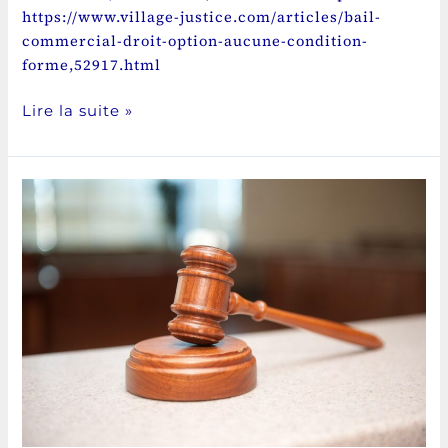
https://www.village-justice.com/articles/bail-
commercial-droit-option-aucune-condition-
forme,52917.html
Lire la suite »
Bail
commercial
et
suspension
de
la
clause
résolutoire