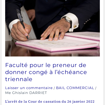
pour
le
preneur
de
donner
congé
à
l’échéance
triennale
Faculté pour le preneur de
donner congé à l’échéance
triennale
/
/
Laisser un commentaire
BAIL COMMERCIAL
Me Ghislain DARRIET
L’arrêt de la Cour de cassation du 26 janvier 2022