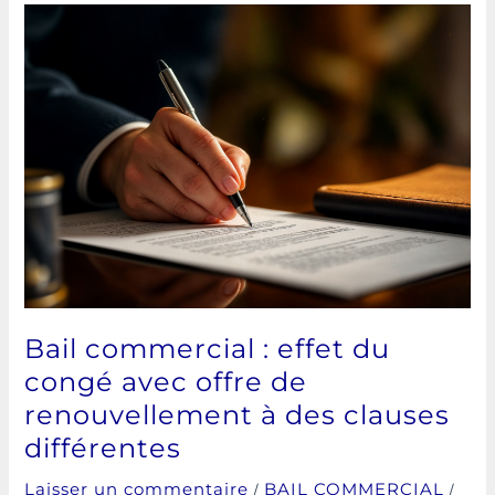
Bail
commercial :
effet
du
congé
avec
offre
de
renouvellement
à
des
clauses
différentes
Bail commercial : effet du
congé avec offre de
renouvellement à des clauses
différentes
/
/
Laisser un commentaire
BAIL COMMERCIAL