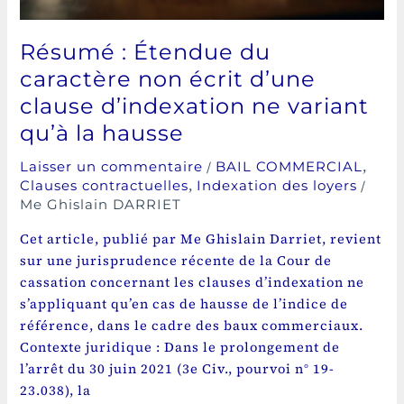
d’indexation
ne
Résumé : Étendue du
variant
caractère non écrit d’une
qu’à
clause d’indexation ne variant
la
hausse
qu’à la hausse
/
,
Laisser un commentaire
BAIL COMMERCIAL
,
/
Clauses contractuelles
Indexation des loyers
Me Ghislain DARRIET
Cet article, publié par Me Ghislain Darriet, revient
sur une jurisprudence récente de la Cour de
cassation concernant les clauses d’indexation ne
s’appliquant qu’en cas de hausse de l’indice de
référence, dans le cadre des baux commerciaux.
Contexte juridique : Dans le prolongement de
l’arrêt du 30 juin 2021 (3e Civ., pourvoi n° 19-
23.038), la