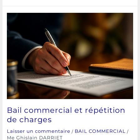
Bail
commercial
et
répétition
de
charges
Bail commercial et répétition
de charges
/
/
Laisser un commentaire
BAIL COMMERCIAL
Me Ghislain DARRIET