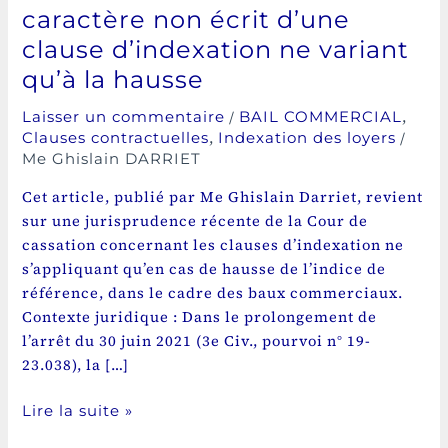
variant
caractère non écrit d’une
qu’à
clause d’indexation ne variant
la
hausse
qu’à la hausse
/
,
Laisser un commentaire
BAIL COMMERCIAL
,
/
Clauses contractuelles
Indexation des loyers
Me Ghislain DARRIET
Cet article, publié par Me Ghislain Darriet, revient
sur une jurisprudence récente de la Cour de
cassation concernant les clauses d’indexation ne
s’appliquant qu’en cas de hausse de l’indice de
référence, dans le cadre des baux commerciaux.
Contexte juridique : Dans le prolongement de
l’arrêt du 30 juin 2021 (3e Civ., pourvoi n° 19-
23.038), la […]
Lire la suite »